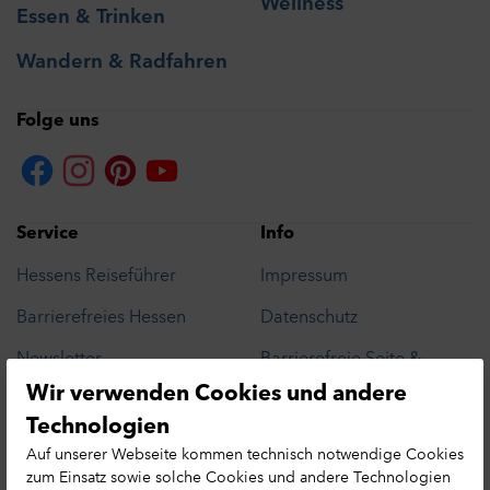
Wellness
Essen & Trinken
Wandern & Radfahren
Folge uns
Service
Info
Hessens Reiseführer
Impressum
Barrierefreies Hessen
Datenschutz
Newsletter
Barrierefreie Seite &
Barriere melden
Wir verwenden Cookies und andere
Presse
Datenschutzhinweis
Technologien
Cookie-Präferenzen
Leichte Sprache
Auf unserer Webseite kommen technisch notwendige Cookies
Hessen MICE Net
zum Einsatz sowie solche Cookies und andere Technologien
Erlebnisse in Hessen