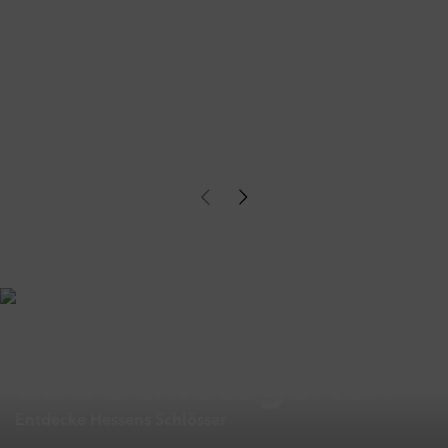
Zwischen Thronsaal
und Schlossgarten
Entdecke Hessens Schlösser