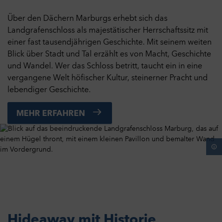
Diese Website kann Inhalte und Medien von externen Seiten
wie bspw. YouTube anzeigen. Dabei werden Cookies von
Über den Dächern Marburgs erhebt sich das
externen Seiten gespeichert.
Landgrafenschloss als majestätischer Herrschaftssitz mit
Cookies
einer fast tausendjährigen Geschichte. Mit seinem weiten
Blick über Stadt und Tal erzählt es von Macht, Geschichte
und Wandel. Wer das Schloss betritt, taucht ein in eine
Auswahl übernehmen
vergangene Welt höfischer Kultur, steinerner Pracht und
lebendiger Geschichte.
Alle Cookies akzeptieren
MEHR ERFAHREN
Hideaway mit Historie