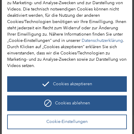
zu Marketing- und Analyse-Zwecken und zur Darstellung von
Tourismusnetzwerk
Videos. Die technisch notwendigen Cookies können nicht
Reisemagazin bestellen
deaktiviert werden, für die Nutzung der anderen
Cookies/Technologien benötigen wir Ihre Einwilligung. Ihnen
steht jederzeit ein Recht zum Widerruf oder zur Änderung
Ihrer Einwilligung zu. Nähere Informationen finden Sie unter
„Cookie-Einstellungen“ und in unserer
Datenschutzerklärung
.
HA Hessen Agentur GmbH
Durch Klicken auf „Cookies akzeptieren“ erklären Sie sich
einverstanden, dass wir die Cookies/Technologien zu
Hessen Tourismus
Marketing- und zu Analyse-Zwecken sowie zur Darstellung von
Mainzer Str. 118
Videos setzen.
65189 Wiesbaden
+49 (0) 611 / 95017 – 8191
Cookies akzeptieren
info@hessen-tourismus.de
Cookies ablehnen
Entdecke Hessen
Leaflet
|
©
OpenStreetMap
Cookie-Einstellungen
Stadt
Sehenswürdigkeit
Ort
Kulinarik
Wandern
Radfahren