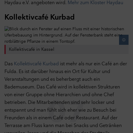
Haydau e.V. angeboten wird.
Mehr zum Kloster Haydau
unter anderem zu verfolgen, welche Website vor dem Zugriff
173
31
auf unsere Website besucht wurde und wie unsere Website
genutzt wurde. Diese Daten verwenden wir unter anderem zur
Kollektivcafé Kurbad
43
Optimierung unserer Website durch Auswertung der von uns
durchgeführten Kampagnen.
Cookies
252
Marketing
Aus
Marketing-Cookies werden verwendet, um Besuchern auf
Kollektivcafé in Kassel
891
Webseiten zu folgen und dadurch den Erfolg von Marketing-
Kampagnen zu messen und Anzeigen optimaler auszuspielen.
Das
Kollektivcafé Kurbad
ist mehr als nur ein Café an der
Zu diesem Zweck werden Endgeräteinformationen erhoben und
Fulda. Es ist darüber hinaus ein Ort für Kultur und
das Verhalten und die Interaktion von Nutzern ausgewertet,
nachdem sie auf eine Anzeige geklickt haben und auf unserer
Veranstaltungen und es beherbergt auch ein
5
Webseite gekommen sind.
Bademuseum. Das Café wird in kollektiven Strukturen
Cookies
von einer Gruppe ohne Hierarchien und ohne Chef
Externe Inhalte
Aus
07
betrieben. Die Mitarbeitenden sind sehr locker und
Diese Website kann Inhalte und Medien von externen Seiten
entspannt und man fühlt sich eher wie zu Besuch bei
wie bspw. YouTube anzeigen. Dabei werden Cookies von
externen Seiten gespeichert.
Freunden als in einem Café oder Restaurant. Auf der
Cookies
Terrasse am Fluss kann man bei Snacks und Getränken