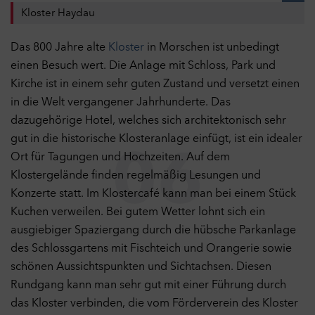
Kloster Haydau
Das 800 Jahre alte
Kloster
in Morschen ist unbedingt
einen Besuch wert. Die Anlage mit Schloss, Park und
Kirche ist in einem sehr guten Zustand und versetzt einen
in die Welt vergangener Jahrhunderte. Das
Datenschutzeinstellungen
dazugehörige Hotel, welches sich architektonisch sehr
Hier können Sie Ihre Datenschutz- und
gut in die historische Klosteranlage einfügt, ist ein idealer
Privatsphäreeinstellungen anpassen. Weitere Informationen
06
finden Sie in unserer
Datenschutzerklärung
.
Ort für Tagungen und Hochzeiten. Auf dem
Notwendige Cookies
Ein
Klostergelände finden regelmäßig Lesungen und
Technisch notwendige Cookies helfen dabei eine Webseite
Konzerte statt. Im Klostercafé kann man bei einem Stück
nutzbar zu machen, indem sie Grundfunktionen wie
Kuchen verweilen. Bei gutem Wetter lohnt sich ein
Seitennavigation und Zugriff auf sichere Bereiche der Webseite
ausgiebiger Spaziergang durch die hübsche Parkanlage
ermöglichen. Die Webseite kann ohne diese Cookies nicht
richtig funktionieren.
des Schlossgartens mit Fischteich und Orangerie sowie
Cookies
schönen Aussichtspunkten und Sichtachsen. Diesen
Performance
Aus
Rundgang kann man sehr gut mit einer Führung durch
Mit diesen Cookies kann die Reichweite unseres eigenen
das Kloster verbinden, die vom Förderverein des Kloster
Angebots gemessen werden. Die Cookies ermöglichen es uns