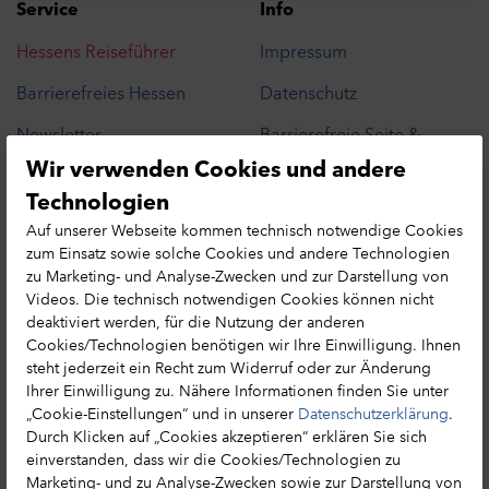
Service
Info
Hessens Reiseführer
Impressum
Barrierefreies Hessen
Datenschutz
Newsletter
Barrierefreie Seite &
Barriere melden
Wir verwenden Cookies und andere
Presse
Datenschutzhinweis
Technologien
Cookie-Präferenzen
Leichte Sprache
Auf unserer Webseite kommen technisch notwendige Cookies
Hessen MICE Net
zum Einsatz sowie solche Cookies und andere Technologien
Erlebnisse in Hessen
zu Marketing- und Analyse-Zwecken und zur Darstellung von
Tourismusnetzwerk
Videos. Die technisch notwendigen Cookies können nicht
Reisemagazin bestellen
deaktiviert werden, für die Nutzung der anderen
Cookies/Technologien benötigen wir Ihre Einwilligung. Ihnen
steht jederzeit ein Recht zum Widerruf oder zur Änderung
Ihrer Einwilligung zu. Nähere Informationen finden Sie unter
„Cookie-Einstellungen“ und in unserer
Datenschutzerklärung
.
HA Hessen Agentur GmbH
Durch Klicken auf „Cookies akzeptieren“ erklären Sie sich
einverstanden, dass wir die Cookies/Technologien zu
Hessen Tourismus
Marketing- und zu Analyse-Zwecken sowie zur Darstellung von