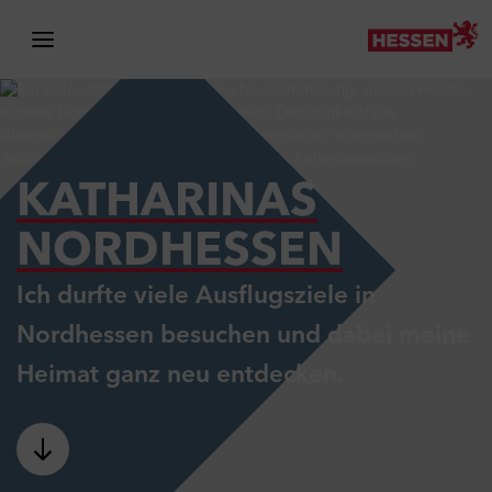
Zur Navigation springen
Zu den Hauptinhalten springen
Zum Travelplanner springen
KATHARINAS
NORDHESSEN
Ich durfte viele Ausflugsziele in
Nordhessen besuchen und dabei meine
Heimat ganz neu entdecken.