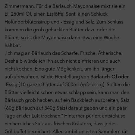
Zimmermann. Für die Bärlauch-Mayonnaise mixt sie ein
Ei, 250ml Öl, einen Esslöffel Senf, einen Schluck
Holunderblütensirup und - Essig und Salz. Zum Schluss
kommen die grob gehackten Blätter dazu oder die
Blüten, so ist die Mayonnaise dann etwa eine Woche
haltbar.
„Ich mag an Bärlauch das Scharfe, Frische, Ätherische.
Deshalb würde ich ihn auch nicht einfrieren und auch
nicht kochen. Eine gute Möglichkeit, um ihn länger
aufzubewahren, ist die Herstellung von
Bärlauch-Öl oder
Datenschutzeinstellungen
-Essig
(10 ganze Blätter auf 500ml Apfelessig). Sollten die
Hier können Sie Ihre Datenschutz- und
Privatsphäreeinstellungen anpassen. Weitere Informationen
Blätter vielleicht schon etwas schlapp sein, kann man den
finden Sie in unserer
Datenschutzerklärung
.
Bärlauch grob hacken, auf ein Backblech ausbreiten, Salz
Notwendige Cookies
Ein
(60g Bärlauch auf 340g Salz) darauf geben und ein paar
Technisch notwendige Cookies helfen dabei eine Webseite
Tage an der Luft trocknen.“ Hinterher püriert entsteht so
nutzbar zu machen, indem sie Grundfunktionen wie
ein herrliches Salz aus frischen Kräutern, dass jedes
Seitennavigation und Zugriff auf sichere Bereiche der Webseite
ermöglichen. Die Webseite kann ohne diese Cookies nicht
Grillbuffet bereichert. Allen ambitionierten Sammlern rät