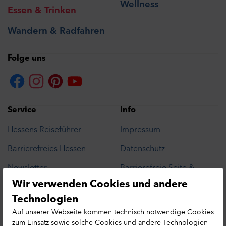
Wellness
Essen & Trinken
Wandern & Radfahren
Folge uns
Service
Info
Hessens Reiseführer
Impressum
Barrierefreies Hessen
Datenschutz
Newsletter
Barrierefreie Seite &
Barriere melden
Wir verwenden Cookies und andere
Presse
Datenschutzhinweis
Technologien
Cookie-Präferenzen
Leichte Sprache
Auf unserer Webseite kommen technisch notwendige Cookies
Hessen MICE Net
zum Einsatz sowie solche Cookies und andere Technologien
Erlebnisse in Hessen