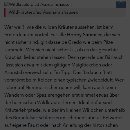
Diese Website kann Inhalte und Medien von externen Seiten
wie bspw. YouTube anzeigen. Dabei werden Cookies von
Wildkräuterpfad Assmannshausen
externen Seiten gespeichert.
Cookies
Wer weiß, wie die wilden Kräuter aussehen, ist beim
Ernten klar im Vorteil. Für alle
Hobby-Sammler
, die sich
Auswahl übernehmen
nicht sicher sind, gilt dasselbe Credo wie beim Pilze
sammeln: Wer sich nicht sicher ist, ob es das gesuchte
Kraut ist, lieber stehen lassen. Denn gerade der Bärlauch
Alle Cookies akzeptieren
lässt sich etwa mit dem giftigen Maiglöckchen oder
Aronstab verwechseln. Ein Tipp: Das Bärlauch-Blatt
verströmt beim Reiben einen typischen Zwiebelduft. Wer
lieber auf Nummer sicher gehen will, kann auch beim
Wandern oder Spazierengehen erst einmal etwas über
die heimischen Wildkräuter lernen. Ideal dafür sind
Kräuterlehrpfade, wie der im kleinen Wäldchen unterhalb
des
Braunfelser Schlosses
im schönen Lahntal. Entweder
auf eigene Faust oder nach Anleitung der historischen