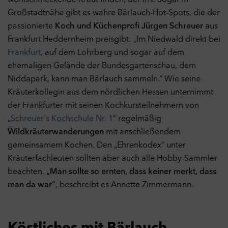
wohlschmeckende Kraut finden, der irrt. Sogar in
Großstadtnähe gibt es wahre Bärlauch-Hot-Spots, die der
passionierte
Koch und Küchenprofi Jürgen Schreuer
aus
Frankfurt Heddernheim preisgibt: „Im Niedwald direkt bei
Frankfurt
, auf dem Lohrberg und sogar auf dem
ehemaligen Gelände der Bundesgartenschau, dem
Niddapark, kann man Bärlauch sammeln.“ Wie seine
Kräuterkollegin aus dem nördlichen Hessen unternimmt
der Frankfurter mit seinen Kochkursteilnehmern von
„
Schreuer's Kochschule Nr. 1
“ regelmäßig
Wildkräuterwanderungen
mit anschließendem
gemeinsamem Kochen. Den „Ehrenkodex“ unter
Kräuterfachleuten sollten aber auch alle Hobby-Sammler
beachten.
„Man sollte so ernten, dass keiner merkt, dass
man da war“
, beschreibt es Annette Zimmermann.