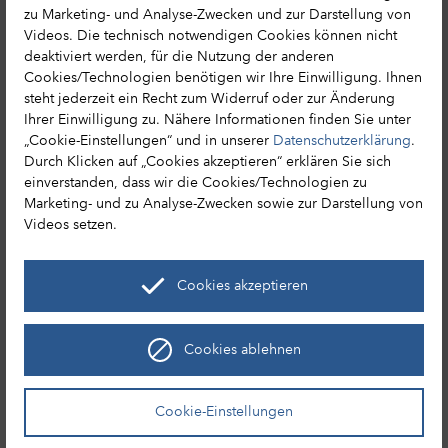
zu Marketing- und Analyse-Zwecken und zur Darstellung von
Tourismusnetzwerk
Videos. Die technisch notwendigen Cookies können nicht
Reisemagazin bestellen
deaktiviert werden, für die Nutzung der anderen
Cookies/Technologien benötigen wir Ihre Einwilligung. Ihnen
steht jederzeit ein Recht zum Widerruf oder zur Änderung
Ihrer Einwilligung zu. Nähere Informationen finden Sie unter
„Cookie-Einstellungen“ und in unserer
Datenschutzerklärung
.
HA Hessen Agentur GmbH
Durch Klicken auf „Cookies akzeptieren“ erklären Sie sich
einverstanden, dass wir die Cookies/Technologien zu
Hessen Tourismus
Marketing- und zu Analyse-Zwecken sowie zur Darstellung von
Mainzer Str. 118
Videos setzen.
65189 Wiesbaden
+49 (0) 611 / 95017 – 8191
Cookies akzeptieren
info@hessen-tourismus.de
Cookies ablehnen
Entdecke Hessen
Leaflet
|
©
OpenStreetMap
Cookie-Einstellungen