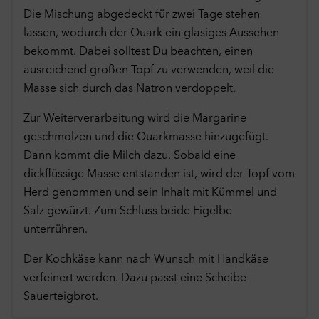
wie bspw. YouTube anzeigen. Dabei werden Cookies von
Die Mischung abgedeckt für zwei Tage stehen
externen Seiten gespeichert.
lassen, wodurch der Quark ein glasiges Aussehen
Cookies
bekommt. Dabei solltest Du beachten, einen
ausreichend großen Topf zu verwenden, weil die
Auswahl übernehmen
Masse sich durch das Natron verdoppelt.
Zur Weiterverarbeitung wird die Margarine
Alle Cookies akzeptieren
geschmolzen und die Quarkmasse hinzugefügt.
Dann kommt die Milch dazu. Sobald eine
dickflüssige Masse entstanden ist, wird der Topf vom
Herd genommen und sein Inhalt mit Kümmel und
Salz gewürzt. Zum Schluss beide Eigelbe
unterrühren.
Der Kochkäse kann nach Wunsch mit Handkäse
verfeinert werden. Dazu passt eine Scheibe
Sauerteigbrot.