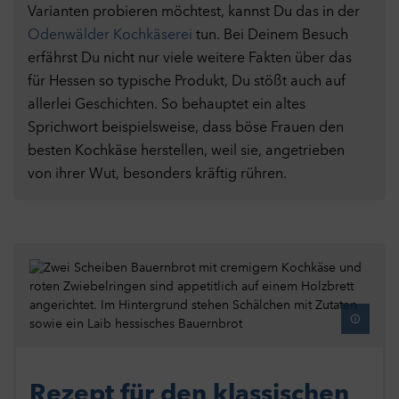
Varianten probieren möchtest, kannst Du das in der
Odenwälder Kochkäserei
tun. Bei Deinem Besuch
erfährst Du nicht nur viele weitere Fakten über das
für Hessen so typische Produkt, Du stößt auch auf
allerlei Geschichten. So behauptet ein altes
Sprichwort beispielsweise, dass böse Frauen den
besten Kochkäse herstellen, weil sie, angetrieben
von ihrer Wut, besonders kräftig rühren.
Datenschutzeinstellungen
Hier können Sie Ihre Datenschutz- und
Privatsphäreeinstellungen anpassen. Weitere Informationen
finden Sie in unserer
Datenschutzerklärung
.
Notwendige Cookies
Ein
Technisch notwendige Cookies helfen dabei eine Webseite
nutzbar zu machen, indem sie Grundfunktionen wie
Seitennavigation und Zugriff auf sichere Bereiche der Webseite
ermöglichen. Die Webseite kann ohne diese Cookies nicht
Rezept für den klassischen
richtig funktionieren.