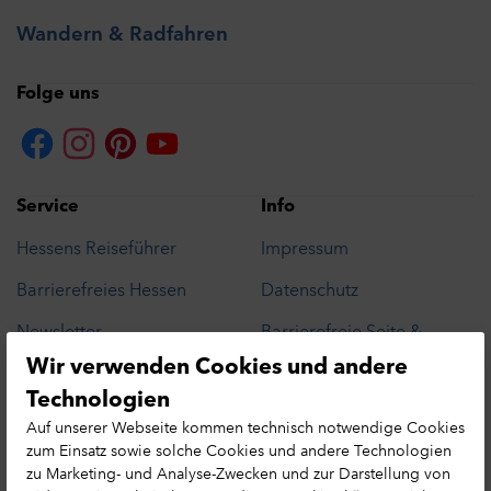
Wandern & Radfahren
Folge uns
Service
Info
Hessens Reiseführer
Impressum
Barrierefreies Hessen
Datenschutz
Newsletter
Barrierefreie Seite &
Barriere melden
Wir verwenden Cookies und andere
Presse
Datenschutzhinweis
Technologien
Cookie-Präferenzen
Leichte Sprache
Auf unserer Webseite kommen technisch notwendige Cookies
Hessen MICE Net
zum Einsatz sowie solche Cookies und andere Technologien
Erlebnisse in Hessen
zu Marketing- und Analyse-Zwecken und zur Darstellung von
Tourismusnetzwerk