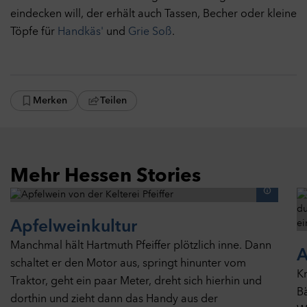
eindecken will, der erhält auch Tassen, Becher oder kleine
Alle Cookies akzeptieren
Töpfe für
Handkäs'
und
Grie Soß
.
Merken
Teilen
Mehr Hessen Stories
Apfelweinkultur
Manchmal hält Hartmuth Pfeiffer plötzlich inne. Dann
A
schaltet er den Motor aus, springt hinunter vom
Kn
Traktor, geht ein paar Meter, dreht sich hierhin und
B
dorthin und zieht dann das Handy aus der