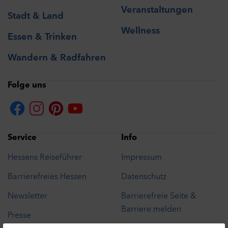
Veranstaltungen
Stadt & Land
Wellness
Essen & Trinken
Wandern & Radfahren
Folge uns
Service
Info
Hessens Reiseführer
Impressum
Barrierefreies Hessen
Datenschutz
Newsletter
Barrierefreie Seite &
Barriere melden
Presse