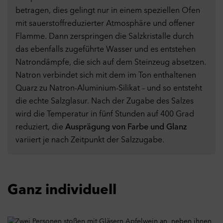
betragen, dies gelingt nur in einem speziellen Ofen
mit sauerstoffreduzierter Atmosphäre und offener
Flamme. Dann zerspringen die Salzkristalle durch
Datenschutzeinstellungen
das ebenfalls zugeführte Wasser und es entstehen
Hier können Sie Ihre Datenschutz- und
Natrondämpfe, die sich auf dem Steinzeug absetzen.
Privatsphäreeinstellungen anpassen. Weitere Informationen
Natron verbindet sich mit dem im Ton enthaltenen
finden Sie in unserer
Datenschutzerklärung
.
Quarz zu Natron-Aluminium-Silikat – und so entsteht
Notwendige Cookies
Ein
Technisch notwendige Cookies helfen dabei eine Webseite
die echte Salzglasur. Nach der Zugabe des Salzes
nutzbar zu machen, indem sie Grundfunktionen wie
wird die Temperatur in fünf Stunden auf 400 Grad
Seitennavigation und Zugriff auf sichere Bereiche der Webseite
reduziert, die
Ausprägung von Farbe und Glanz
ermöglichen. Die Webseite kann ohne diese Cookies nicht
variiert je nach Zeitpunkt der Salzzugabe.
richtig funktionieren.
Cookies
Performance
Aus
Mit diesen Cookies kann die Reichweite unseres eigenen
Angebots gemessen werden. Die Cookies ermöglichen es uns
Ganz individuell
unter anderem zu verfolgen, welche Website vor dem Zugriff
173
31
auf unsere Website besucht wurde und wie unsere Website
genutzt wurde. Diese Daten verwenden wir unter anderem zur