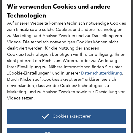
Cookie-Präferenzen
Leichte Sprache
Wir verwenden Cookies und andere
Datenschutzhinweis
Hessen MICE Net
Erlebnisse in Hessen
Technologien
Tourismusnetzwerk
Auf unserer Webseite kommen technisch notwendige Cookies
Reisemagazin bestellen
zum Einsatz sowie solche Cookies und andere Technologien
zu Marketing- und Analyse-Zwecken und zur Darstellung von
Videos. Die technisch notwendigen Cookies können nicht
deaktiviert werden, für die Nutzung der anderen
Cookies/Technologien benötigen wir Ihre Einwilligung. Ihnen
steht jederzeit ein Recht zum Widerruf oder zur Änderung
HA Hessen Agentur GmbH
Ihrer Einwilligung zu. Nähere Informationen finden Sie unter
Hessen Tourismus
„Cookie-Einstellungen“ und in unserer
Datenschutzerklärung
.
Mainzer Str. 118
Durch Klicken auf „Cookies akzeptieren“ erklären Sie sich
einverstanden, dass wir die Cookies/Technologien zu
65189 Wiesbaden
Marketing- und zu Analyse-Zwecken sowie zur Darstellung von
+49 (0) 611 / 95017 – 8191
Videos setzen.
info@hessen-tourismus.de
Cookies akzeptieren