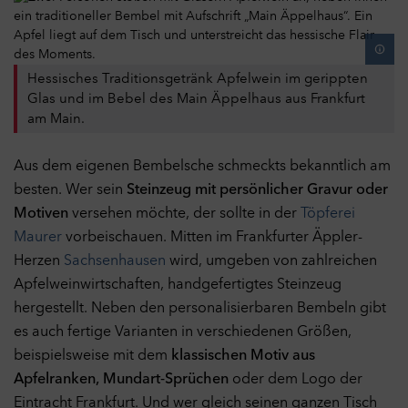
43
Optimierung unserer Website durch Auswertung der von uns
durchgeführten Kampagnen.
Cookies
252
Marketing
Aus
Hessisches Traditionsgetränk Apfelwein im gerippten
Marketing-Cookies werden verwendet, um Besuchern auf
891
Glas und im Bebel des Main Äppelhaus aus Frankfurt
Webseiten zu folgen und dadurch den Erfolg von Marketing-
am Main.
Kampagnen zu messen und Anzeigen optimaler auszuspielen.
Zu diesem Zweck werden Endgeräteinformationen erhoben und
das Verhalten und die Interaktion von Nutzern ausgewertet,
Aus dem eigenen Bembelsche schmeckts bekanntlich am
nachdem sie auf eine Anzeige geklickt haben und auf unserer
5
besten. Wer sein
Steinzeug mit persönlicher Gravur oder
Webseite gekommen sind.
Motiven
versehen möchte, der sollte in der
Töpferei
Cookies
Maurer
vorbeischauen. Mitten im Frankfurter Äppler-
Externe Inhalte
Aus
Herzen
Sachsenhausen
wird, umgeben von zahlreichen
Diese Website kann Inhalte und Medien von externen Seiten
wie bspw. YouTube anzeigen. Dabei werden Cookies von
Apfelweinwirtschaften, handgefertigtes Steinzeug
externen Seiten gespeichert.
hergestellt. Neben den personalisierbaren Bembeln gibt
Cookies
es auch fertige Varianten in verschiedenen Größen,
beispielsweise mit dem
klassischen Motiv aus
Auswahl übernehmen
Apfelranken, Mundart-Sprüchen
oder dem Logo der
Eintracht Frankfurt. Und wer gleich seinen ganzen Tisch