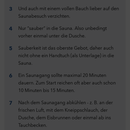
Kampagnen zu messen und Anzeigen optimaler auszuspielen.
Und auch mit einem vollen Bauch lieber auf den
Zu diesem Zweck werden Endgeräteinformationen erhoben und
Saunabesuch verzichten.
das Verhalten und die Interaktion von Nutzern ausgewertet,
nachdem sie auf eine Anzeige geklickt haben und auf unserer
5
Nur “sauber” in die Sauna. Also unbedingt
Webseite gekommen sind.
Cookies
vorher einmal unter die Dusche.
Externe Inhalte
Aus
Sauberkeit ist das oberste Gebot, daher auch
Diese Website kann Inhalte und Medien von externen Seiten
wie bspw. YouTube anzeigen. Dabei werden Cookies von
nicht ohne ein Handtuch (als Unterlage) in die
externen Seiten gespeichert.
Sauna.
Cookies
Ein Saunagang sollte maximal 20 Minuten
dauern. Zum Start reichen oft aber auch schon
Auswahl übernehmen
10 Minuten bis 15 Minuten.
Nach dem Saunagang abkühlen - z. B. an der
Alle Cookies akzeptieren
frischen Luft, mit dem Kneippschlauch, der
Dusche, dem Eisbrunnen oder einmal ab ins
Tauchbecken.