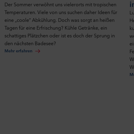
i
Der Sommer verwöhnt uns vielerorts mit tropischen
Temperaturen. Viele von uns suchen daher Ideen für
Lu
eine „coole“ Abkühlung. Doch was sorgt an heißen
H
Tagen für eine Erfrischung? Kühle Getränke, ein
ku
schattiges Plätzchen oder ist es doch der Sprung in
wo
den nächsten Badesee?
e
Mehr erfahren
Fe
W
W
Me