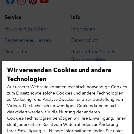
Service
Info
Hessens Reiseführer
Impressum
Barrierefreies Hessen
Datenschutz
Newsletter
Barrierefreie Seite &
Barriere melden
Presse
Wir verwenden Cookies und andere
Cookie-Präferenzen
Datenschutzhinweis
Leichte Sprache
Technologien
Hessen MICE Net
Erlebnisse in Hessen
Auf unserer Webseite kommen technisch notwendige Cookies
zum Einsatz sowie solche Cookies und andere Technologien
Tourismusnetzwerk
Reisemagazin bestellen
zu Marketing- und Analyse-Zwecken und zur Darstellung von
Videos. Die technisch notwendigen Cookies können nicht
deaktiviert werden, für die Nutzung der anderen
Cookies/Technologien benötigen wir Ihre Einwilligung. Ihnen
steht jederzeit ein Recht zum Widerruf oder zur Änderung
Ihrer Einwilligung zu. Nähere Informationen finden Sie unter