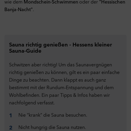
wie dem
Mondschein-Schwimmen
oder der
"Hessischen
Privatsphäreeinstellungen anpassen. Weitere Informationen
Banja-Nacht"
.
finden Sie in unserer
Datenschutzerklärung
.
Notwendige Cookies
Ein
Technisch notwendige Cookies helfen dabei eine Webseite
nutzbar zu machen, indem sie Grundfunktionen wie
Seitennavigation und Zugriff auf sichere Bereiche der Webseite
ermöglichen. Die Webseite kann ohne diese Cookies nicht
Sauna richtig genießen - Hessens kleiner
richtig funktionieren.
Sauna-Guide
Cookies
Performance
Aus
Schwitzen aber richtig! Um das Saunavergnügen
Mit diesen Cookies kann die Reichweite unseres eigenen
richtig genießen zu können, gilt es ein paar einfache
Angebots gemessen werden. Die Cookies ermöglichen es uns
Dinge zu beachten. Dann klappt es auch ganz
unter anderem zu verfolgen, welche Website vor dem Zugriff
173
31
auf unsere Website besucht wurde und wie unsere Website
bestimmt mit der Rundum-Entspannung und dem
genutzt wurde. Diese Daten verwenden wir unter anderem zur
Wohlbefinden. Ein paar Tipps & Infos haben wir
43
Optimierung unserer Website durch Auswertung der von uns
nachfolgend verfasst.
durchgeführten Kampagnen.
Cookies
252
Nie “krank” die Sauna besuchen.
Marketing
Aus
Marketing-Cookies werden verwendet, um Besuchern auf
Nicht hungrig die Sauna nutzen.
891
Webseiten zu folgen und dadurch den Erfolg von Marketing-