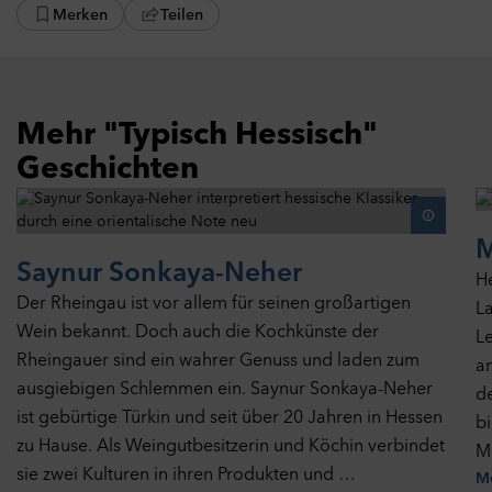
Merken
Teilen
Mehr "Typisch Hessisch"
Geschichten
M
Saynur Sonkaya-Neher
H
Der Rheingau ist vor allem für seinen großartigen
L
Wein bekannt. Doch auch die Kochkünste der
Le
Rheingauer sind ein wahrer Genuss und laden zum
a
ausgiebigen Schlemmen ein. Saynur Sonkaya-Neher
d
ist gebürtige Türkin und seit über 20 Jahren in Hessen
b
zu Hause. Als Weingutbesitzerin und Köchin verbindet
Mo
sie zwei Kulturen in ihren Produkten und …
Me