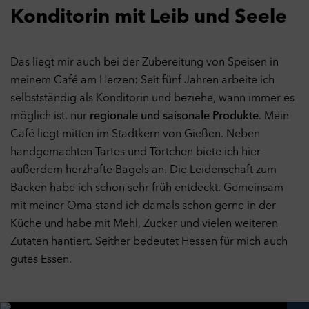
Konditorin mit Leib und Seele
Datenschutzeinstellungen
Hier können Sie Ihre Datenschutz- und
Das liegt mir auch bei der Zubereitung von Speisen in
Privatsphäreeinstellungen anpassen. Weitere Informationen
meinem Café am Herzen: Seit fünf Jahren arbeite ich
finden Sie in unserer
Datenschutzerklärung
.
selbstständig als Konditorin und beziehe, wann immer es
Notwendige Cookies
Ein
möglich ist, nur
regionale und saisonale Produkte
. Mein
Technisch notwendige Cookies helfen dabei eine Webseite
Café liegt mitten im Stadtkern von Gießen. Neben
nutzbar zu machen, indem sie Grundfunktionen wie
Seitennavigation und Zugriff auf sichere Bereiche der Webseite
handgemachten Tartes und Törtchen biete ich hier
ermöglichen. Die Webseite kann ohne diese Cookies nicht
außerdem herzhafte Bagels an. Die Leidenschaft zum
richtig funktionieren.
Backen habe ich schon sehr früh entdeckt. Gemeinsam
Cookies
mit meiner Oma stand ich damals schon gerne in der
Performance
Aus
Küche und habe mit Mehl, Zucker und vielen weiteren
Mit diesen Cookies kann die Reichweite unseres eigenen
Angebots gemessen werden. Die Cookies ermöglichen es uns
Zutaten hantiert. Seither bedeutet Hessen für mich auch
unter anderem zu verfolgen, welche Website vor dem Zugriff
173
gutes Essen.
31
auf unsere Website besucht wurde und wie unsere Website
genutzt wurde. Diese Daten verwenden wir unter anderem zur
43
Optimierung unserer Website durch Auswertung der von uns