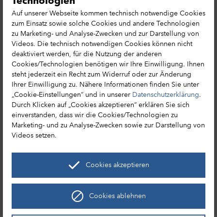
Technologien
Cookie-Präferenzen
Leichte Sprache
Auf unserer Webseite kommen technisch notwendige Cookies
Hessen MICE Net
zum Einsatz sowie solche Cookies und andere Technologien
Erlebnisse in Hessen
zu Marketing- und Analyse-Zwecken und zur Darstellung von
Tourismusnetzwerk
Reisemagazin bestellen
Videos. Die technisch notwendigen Cookies können nicht
deaktiviert werden, für die Nutzung der anderen
Cookies/Technologien benötigen wir Ihre Einwilligung. Ihnen
steht jederzeit ein Recht zum Widerruf oder zur Änderung
Ihrer Einwilligung zu. Nähere Informationen finden Sie unter
„Cookie-Einstellungen“ und in unserer
Datenschutzerklärung
.
HA Hessen Agentur GmbH
Durch Klicken auf „Cookies akzeptieren“ erklären Sie sich
einverstanden, dass wir die Cookies/Technologien zu
Hessen Tourismus
Marketing- und zu Analyse-Zwecken sowie zur Darstellung von
Mainzer Str. 118
Videos setzen.
65189 Wiesbaden
+49 (0) 611 / 95017 – 8191
Cookies akzeptieren
info@hessen-tourismus.de
Cookies ablehnen
Entdecke Hessen
Leaflet
|
©
OpenStreetMap