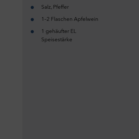
C
Salz, Pfeffer
Mar
Mark
1–2 Flaschen Apfelwein
und
opti
1 gehäufter EL
erho
Speisestärke
nach
gek
C
Ext
Dies
YouT
C
A