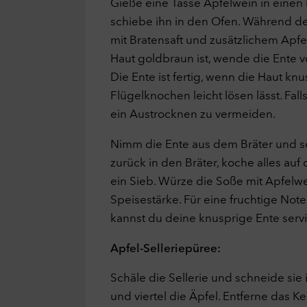
Gieße eine Tasse Apfelwein in einen B
ookies
schiebe ihn in den Ofen. Während d
keting
Aus
eting-Cookies werden verwendet, um Besuchern auf Webseiten zu fo
mit Bratensaft und zusätzlichem Apfel
 dadurch den Erfolg von Marketing-Kampagnen zu messen und Anzei
Haut goldbraun ist, wende die Ente v
maler auszuspielen. Zu diesem Zweck werden Endgeräteinformatione
Die Ente ist fertig, wenn die Haut knu
ben und das Verhalten und die Interaktion von Nutzern ausgewertet,
dem sie auf eine Anzeige geklickt haben und auf unserer Webseite
Flügelknochen leicht lösen lässt. Fall
ommen sind.
ein Austrocknen zu vermeiden.
ookies
erne Inhalte
Aus
Nimm die Ente aus dem Bräter und sch
e Website kann Inhalte und Medien von externen Seiten wie bspw.
zurück in den Bräter, koche alles au
ube anzeigen. Dabei werden Cookies von externen Seiten gespeiche
ein Sieb. Würze die Soße mit Apfelwe
ookies
Speisestärke. Für eine fruchtige No
kannst du deine knusprige Ente serv
uswahl übernehmen
Alle Cookies akzeptieren
Apfel-Selleriepüree:
Schäle die Sellerie und schneide sie 
und viertel die Äpfel. Entferne das K