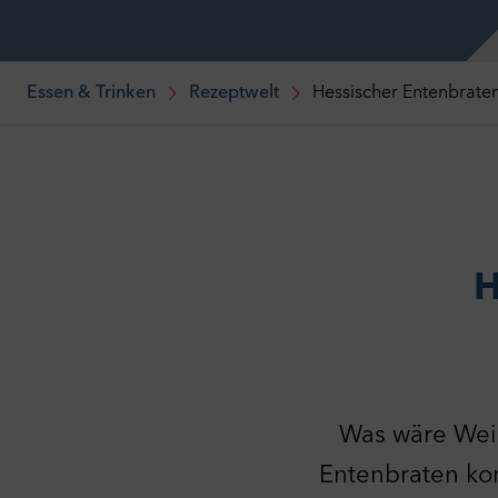
Essen & Trinken
Rezeptwelt
Hessischer Entenbrate
H
Was wäre Weih
Entenbraten kom