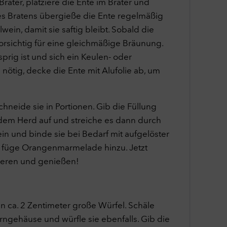
räter, platziere die Ente im Bräter und
es Bratens übergieße die Ente regelmäßig
lgen
wein, damit sie saftig bleibt. Sobald die
gen
orsichtig für eine gleichmäßige Bräunung.
n
sprig ist und sich ein Keulen- oder
s nötig, decke die Ente mit Alufolie ab, um
neide sie in Portionen. Gib die Füllung
f dem Herd auf und streiche es dann durch
rt.
in und binde sie bei Bedarf mit aufgelöster
te füge Orangenmarmelade hinzu. Jetzt
ieren und genießen!
in ca. 2 Zentimeter große Würfel. Schäle
erngehäuse und würfle sie ebenfalls. Gib die