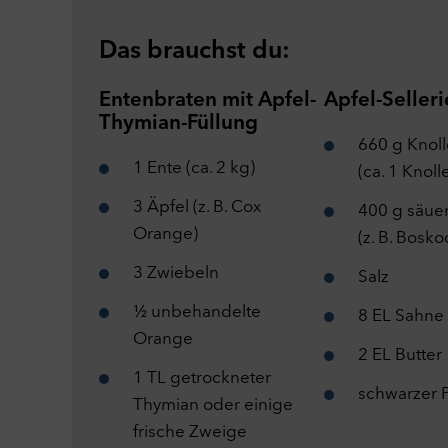
Das brauchst du:
Entenbraten mit Apfel-
Apfel-Seller
Da
Thymian-Füllung
Hier
660 g Knoll
Weit
1 Ente (ca. 2 kg)
(ca. 1 Knoll
Not
Tech
3 Äpfel (z. B. Cox
400 g säuer
mach
Orange)
(z. B. Bosko
sich
Cook
3 Zwiebeln
Salz
C
Per
½ unbehandelte
8 EL Sahne
Mit 
Orange
werd
2 EL Butter
Webs
1 TL getrockneter
schwarzer P
Webs
Thymian oder einige
Opti
frische Zweige
Kam