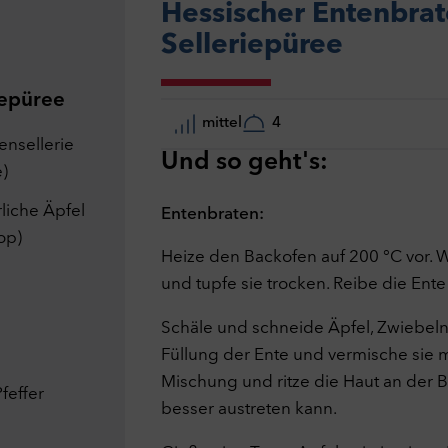
Hessischer Entenbrat
Selleriepüree
iepüree
tenschutzeinstellungen
mittel
4
 können Sie Ihre Datenschutz- und Privatsphäreeinstellungen anpassen
ensellerie
ere Informationen finden Sie in unserer
Datenschutzerklärung
.
Und so geht's:
e)
wendige Cookies
Ein
nisch notwendige Cookies helfen dabei eine Webseite nutzbar zu
liche Äpfel
Entenbraten:
en, indem sie Grundfunktionen wie Seitennavigation und Zugriff auf
op)
ere Bereiche der Webseite ermöglichen. Die Webseite kann ohne die
Heize den Backofen auf 200 °C vor. 
ies nicht richtig funktionieren.
und tupfe sie trocken. Reibe die Ente
ookies
formance
Aus
Schäle und schneide Äpfel, Zwiebeln
diesen Cookies kann die Reichweite unseres eigenen Angebots geme
en. Die Cookies ermöglichen es uns unter anderem zu verfolgen, we
Füllung der Ente und vermische sie m
ite vor dem Zugriff auf unsere Website besucht wurde und wie unser
Mischung und ritze die Haut an der B
feffer
ite genutzt wurde. Diese Daten verwenden wir unter anderem zur
besser austreten kann.
mierung unserer Website durch Auswertung der von uns durchgeführ
pagnen.