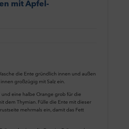
en mit Apfel-
.
se
Wasche die Ente gründlich innen und außen
 innen großzügig mit Salz ein.
 und eine halbe Orange grob für die
ssen
lche
it dem Thymian. Fülle die Ente mit dieser
e
rustseite mehrmals ein, damit das Fett
ten