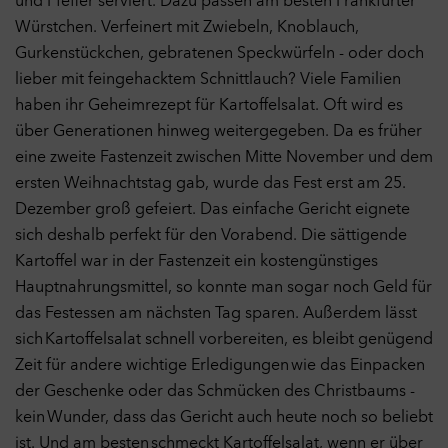
und Pfeffer serviert. Dazu passen am besten Frankfurter
genutzt wurde. Diese Daten verwenden wir unter anderem zur
43
Würstchen. Verfeinert mit Zwiebeln, Knoblauch,
Optimierung unserer Website durch Auswertung der von uns
Gurkenstückchen, gebratenen Speckwürfeln - oder doch
durchgeführten Kampagnen.
Cookies
lieber mit feingehacktem Schnittlauch? Viele Familien
252
Marketing
Aus
haben ihr Geheimrezept für Kartoffelsalat. Oft wird es
Marketing-Cookies werden verwendet, um Besuchern auf
über Generationen hinweg weitergegeben. Da es früher
891
Webseiten zu folgen und dadurch den Erfolg von Marketing-
eine zweite Fastenzeit zwischen Mitte November und dem
Kampagnen zu messen und Anzeigen optimaler auszuspielen.
ersten Weihnachtstag gab, wurde das Fest erst am 25.
Zu diesem Zweck werden Endgeräteinformationen erhoben und
das Verhalten und die Interaktion von Nutzern ausgewertet,
Dezember groß gefeiert. Das einfache Gericht eignete
nachdem sie auf eine Anzeige geklickt haben und auf unserer
5
sich deshalb perfekt für den Vorabend. Die sättigende
Webseite gekommen sind.
Kartoffel war in der Fastenzeit ein kostengünstiges
Cookies
Hauptnahrungsmittel, so konnte man sogar noch Geld für
Externe Inhalte
Aus
das Festessen am nächsten Tag sparen. Außerdem lässt
Diese Website kann Inhalte und Medien von externen Seiten
wie bspw. YouTube anzeigen. Dabei werden Cookies von
sich Kartoffelsalat schnell vorbereiten, es bleibt genügend
externen Seiten gespeichert.
Zeit für andere wichtige Erledigungen wie das Einpacken
Cookies
der Geschenke oder das Schmücken des Christbaums -
kein Wunder, dass das Gericht auch heute noch so beliebt
Auswahl übernehmen
ist. Und am besten schmeckt Kartoffelsalat, wenn er über