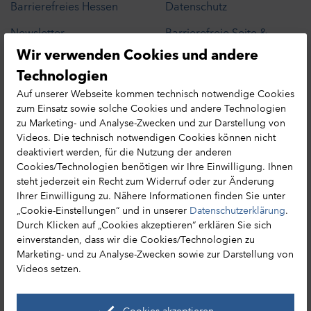
Barrierefreies Hessen
Datenschutz
Newsletter
Barrierefreie Seite &
Barriere melden
Wir verwenden Cookies und andere
Presse
Datenschutzhinweis
Technologien
Cookie-Präferenzen
Leichte Sprache
Auf unserer Webseite kommen technisch notwendige Cookies
Hessen MICE Net
zum Einsatz sowie solche Cookies und andere Technologien
Erlebnisse in Hessen
zu Marketing- und Analyse-Zwecken und zur Darstellung von
Tourismusnetzwerk
Videos. Die technisch notwendigen Cookies können nicht
Reisemagazin bestellen
deaktiviert werden, für die Nutzung der anderen
Cookies/Technologien benötigen wir Ihre Einwilligung. Ihnen
steht jederzeit ein Recht zum Widerruf oder zur Änderung
Ihrer Einwilligung zu. Nähere Informationen finden Sie unter
„Cookie-Einstellungen“ und in unserer
Datenschutzerklärung
.
HA Hessen Agentur GmbH
Durch Klicken auf „Cookies akzeptieren“ erklären Sie sich
einverstanden, dass wir die Cookies/Technologien zu
Hessen Tourismus
Marketing- und zu Analyse-Zwecken sowie zur Darstellung von
Mainzer Str. 118
Videos setzen.
65189 Wiesbaden
+49 (0) 611 / 95017 – 8191