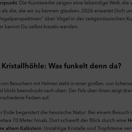
rpunkt
. Die Kunstwerke zeigen eine lebendige Welt, die v
ookies
keting
Aus
t als die, die wir zu kennen glauben. 2026 erwartet Dich 
eting-Cookies werden verwendet, um Besuchern auf Webseiten zu fo
Vogelperspektiven“ über Vögel in der zeitgenössischen Ku
 dadurch den Erfolg von Marketing-Kampagnen zu messen und Anzei
er kannst Du selbst kreativ werden.
maler auszuspielen. Zu diesem Zweck werden Endgeräteinformatione
ben und das Verhalten und die Interaktion von Nutzern ausgewertet,
n
dem sie auf eine Anzeige geklickt haben und auf unserer Webseite
ommen sind.
ookies
erne Inhalte
Aus
Kristallhöhle: Was funkelt denn da?
e Website kann Inhalte und Medien von externen Seiten wie bspw.
ube anzeigen. Dabei werden Cookies von externen Seiten gespeiche
ookies
uswahl übernehmen
Alle Cookies akzeptieren
r Erde begeistert die hessische Natur: Bei einem Besuch in
 etwa 70 Meter hinab. Dort schweift der Blick durch eine
H
re altem Kalkstein
. Unzählige Kristalle und Tropfsteine ve