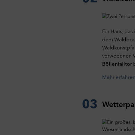
Ein Haus, das 
dem Waldboden
Waldkunstpfad
verwobenen W
Böllenfalltor
Mehr erfahre
03
Wetterpar