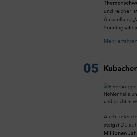
Themenschwe
C
Mar
und reicher is
Mark
Ausstellung „
und
Sonntagsateli
opti
erho
Mehr erfahre
nach
gek
C
Ext
05
Kubacher 
Dies
YouT
C
A
Auch unter de
steigst Du auf
Millionen Jah