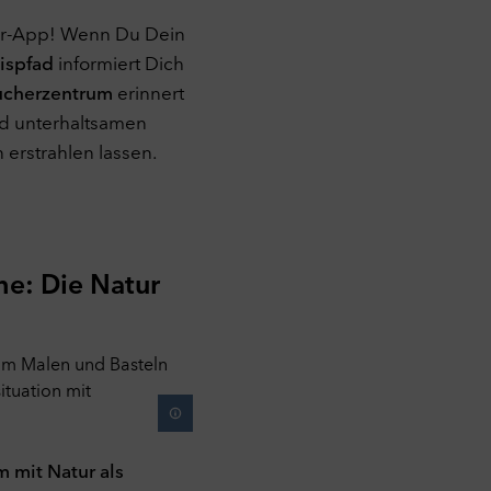
tter-App! Wenn Du Dein
nispfad
informiert Dich
ucherzentrum
erinnert
und unterhaltsamen
.
erstrahlen lassen.
se
e: Die Natur
ssen
lche
e
ten
 mit Natur als