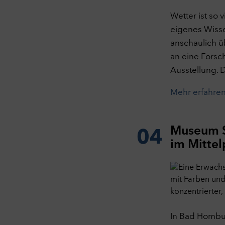
Wetter ist so
eigenes Wisse
anschaulich 
Da
an eine Forsc
Hier
Ausstellung. 
Weit
Not
Mehr erfahre
Tech
mach
sich
Museum S
04
Cook
im Mitte
C
Per
Mit 
werd
Webs
Webs
Opti
In Bad Hombur
Kam