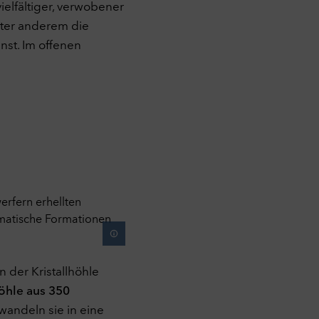
ielfältiger, verwobener
unter anderem die
lgen
nst. Im offenen
gen
n
rt.
 der Kristallhöhle
öhle aus 350
rwandeln sie in eine