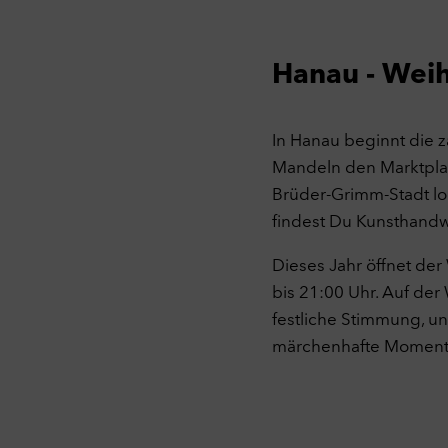
C
Mar
Mark
Hanau - Weih
und
opti
erho
nach
In Hanau beginnt die 
gek
Mandeln den Marktplatz
C
Brüder-Grimm-Stadt lo
Ext
findest Du Kunsthandw
Dies
YouT
Dieses Jahr öffnet de
C
bis 21:00 Uhr. Auf de
festliche Stimmung, u
A
märchenhafte Moment