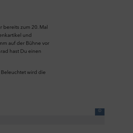
r bereits zum 20. Mal
enkartikel und
.
mm auf der Bühne vor
rad hast Du einen
 Beleuchtet wird die
se
ssen
lche
e
ten