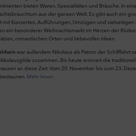
tinenten bieten Waren, Spezialitäten und Bräuche. In ein
nachtsbrauchtum aus der ganzen Welt. Es gibt auch ein gr
t mit Konzerten, Aufführungen, Umzügen und vielseitige
o ein besonderer Weihnachtsmarkt im Herzen der Rüdesh
lätzen, romantischen Orten und liebevollen Ideen.
elrhein
war außerdem Nikolaus als Patron der Schifffahrt se
Nikolausgilde zusammen. Bis heute erinnert die traditionel
ausen an diese Zeit. Vom 20. November bis zum 23. Dez
bestaunen.
Mehr lesen
.