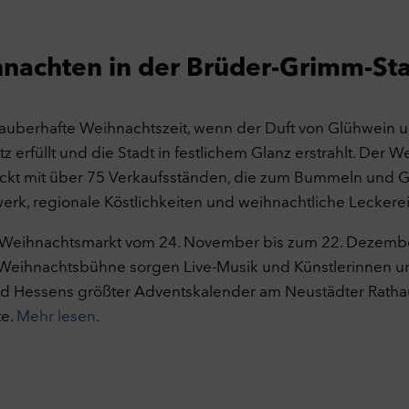
ookies
keting
Aus
eting-Cookies werden verwendet, um Besuchern auf Webseiten zu fo
nachten in der Brüder-Grimm-St
 dadurch den Erfolg von Marketing-Kampagnen zu messen und Anzei
maler auszuspielen. Zu diesem Zweck werden Endgeräteinformatione
ben und das Verhalten und die Interaktion von Nutzern ausgewertet,
dem sie auf eine Anzeige geklickt haben und auf unserer Webseite
zauberhafte Weihnachtszeit, wenn der Duft von Glühwein
ommen sind.
 erfüllt und die Stadt in festlichem Glanz erstrahlt. Der 
ookies
ckt mit über 75 Verkaufsständen, die zum Bummeln und G
erne Inhalte
Aus
erk, regionale Köstlichkeiten und weihnachtliche Leckere
e Website kann Inhalte und Medien von externen Seiten wie bspw.
ube anzeigen. Dabei werden Cookies von externen Seiten gespeiche
r Weihnachtsmarkt vom 24. November bis zum 22. Dezembe
ookies
r Weihnachtsbühne sorgen Live-Musik und Künstlerinnen un
nd Hessens größter Adventskalender am Neustädter Ratha
uswahl übernehmen
Alle Cookies akzeptieren
e.
Mehr lesen
.