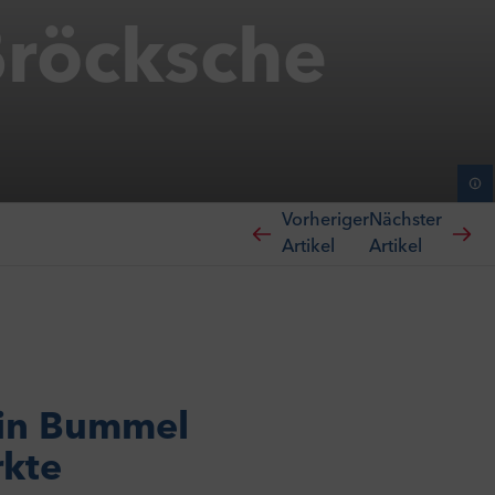
ßröcksche
Vorheriger
Nächster
Artikel
Artikel
 Ein Bummel
rkte