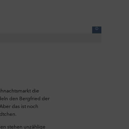
ihnachtsmarkt die
deln den Bergfried der
 Aber das ist noch
ädtchen.
hen stehen unzählige