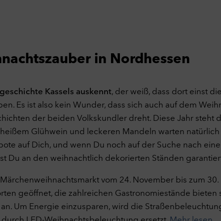
hnachtszauber in Nordhessen
tgeschichte Kassels auskennt
, der weiß, dass dort einst d
en. Es ist also kein Wunder, dass sich auch auf dem Weih
chichten der beiden Volkskundler dreht. Diese Jahr steht 
 heißem Glühwein und leckeren Mandeln warten natürlich 
te auf Dich, und wenn Du noch auf der Suche nach einer
st Du an den weihnachtlich dekorierten Ständen garantiert
r Märchenweihnachtsmarkt vom 24. November bis zum 30.
orten geöffnet, die zahlreichen Gastronomiestände bieten 
an. Um Energie einzusparen, wird die Straßenbeleuchtung
r durch LED-Weihnachtsbeleuchtung ersetzt.
Mehr lesen
.