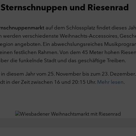
 Sternschnuppen und Riesenrad
ernschnuppenmarkt
auf dem Schlossplatz findet dieses Jah
tenschutzeinstellungen
nden werden verschiedenste Weihnachts-Accessoires, Gesch
 können Sie Ihre Datenschutz- und Privatsphäreeinstellungen anpassen
 Region angeboten. Ein abwechslungsreiches Musikprogra
ere Informationen finden Sie in unserer
Datenschutzerklärung
.
 einen festlichen Rahmen. Von dem 45 Meter hohen Riesen
wendige Cookies
Ein
über die funkelnde Stadt und das geschäftige Treiben.
nisch notwendige Cookies helfen dabei eine Webseite nutzbar zu
en, indem sie Grundfunktionen wie Seitennavigation und Zugriff auf
t in diesem Jahr vom 25. November bis zum 23. Dezember.
ere Bereiche der Webseite ermöglichen. Die Webseite kann ohne die
ies nicht richtig funktionieren.
t in der Zeit zwischen 16 und 20:15 Uhr.
Mehr lesen
.
ookies
formance
Aus
diesen Cookies kann die Reichweite unseres eigenen Angebots geme
en. Die Cookies ermöglichen es uns unter anderem zu verfolgen, we
ite vor dem Zugriff auf unsere Website besucht wurde und wie unser
ite genutzt wurde. Diese Daten verwenden wir unter anderem zur
mierung unserer Website durch Auswertung der von uns durchgeführ
pagnen.