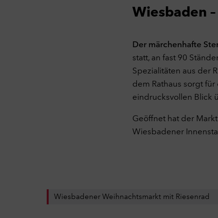
Wiesbaden –
Der märchenhafte St
Da
statt, an fast 90 Stä
Hier
Spezialitäten aus der
Weit
dem Rathaus sorgt für
Not
eindrucksvollen Blick 
Tech
mach
Geöffnet hat der Mark
sich
Cook
Wiesbadener Innenstad
C
Per
Mit 
werd
Webs
Webs
Wiesbadener Weihnachtsmarkt mit Riesenrad
Opti
Kam