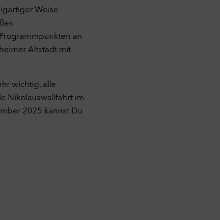
zigartiger Weise
oßes
n Programmpunkten an
eimer Altstadt mit
hr wichtig, alle
le Nikolauswallfahrt im
ember 2025 kannst Du