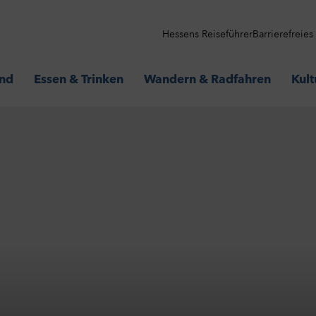
Hessens Reiseführer
Barrierefreie
and
Essen & Trinken
Wandern & Radfahren
Kult