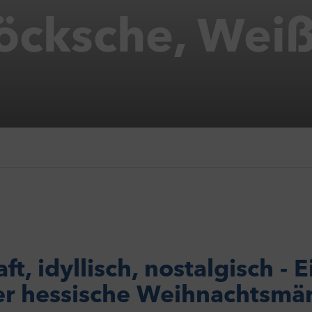
öcksche, Wei
t, idyllisch, nostalgisch -
r hessische Weihnachtsmä